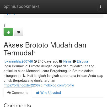
Home
optimusbookmarks
Togg
navi
Home
1
Akses Brototo Mudah dan
Termudah
roxannnhhy200746
240 days ago
News
Discuss
Ingin Bermain di Brototo dengan cepat dan mudah? Tenang,
artikel ini akan Memandu cara Bergabung ke Brototo dalam
hitungan detik. Ikuti langkah-langkah sederhana ini dan Anda siap
untuk Berpetualang dunia taruhan
https://orlandoxter220673.mdkblog.com/profile
Comments
Who Upvoted
Comments