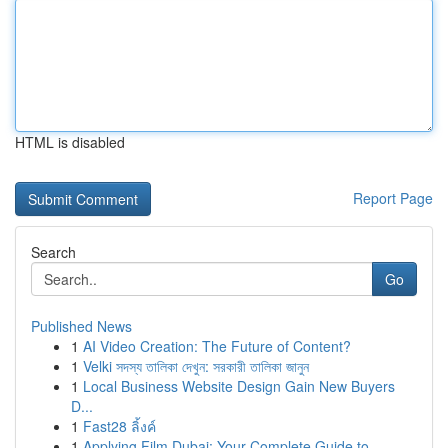
HTML is disabled
Report Page
Search
Go
Published News
1
AI Video Creation: The Future of Content?
1
Velki সদস্য তালিকা দেখুন: সরকারী তালিকা জানুন
1
Local Business Website Design Gain New Buyers
D...
1
Fast28 ลิ้งค์
1
Applying Film Dubai: Your Complete Guide to ...