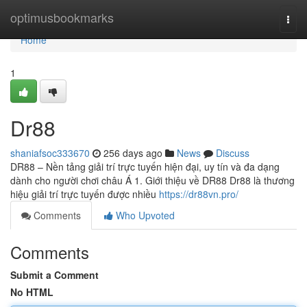
Home
optimusbookmarks
Togg
navi
Home
1
Dr88
shaniafsoc333670
256 days ago
News
Discuss
DR88 – Nền tảng giải trí trực tuyến hiện đại, uy tín và đa dạng
dành cho người chơi châu Á 1. Giới thiệu về DR88 Dr88 là thương
hiệu giải trí trực tuyến được nhiều
https://dr88vn.pro/
Comments
Who Upvoted
Comments
Submit a Comment
No HTML