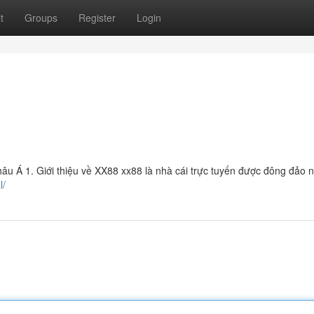
t
Groups
Register
Login
âu Á 1. Giới thiệu về XX88 xx88 là nhà cái trực tuyến được đông đảo 
l/