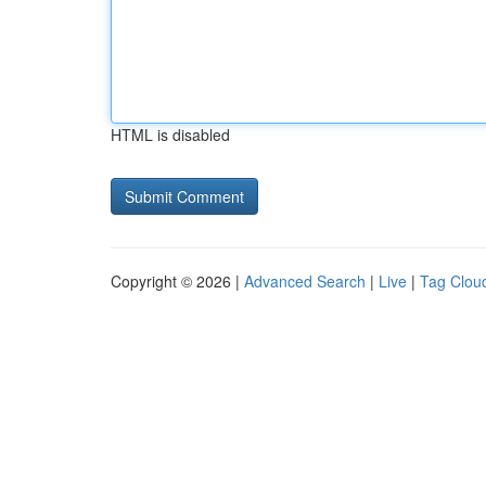
HTML is disabled
Copyright © 2026 |
Advanced Search
|
Live
|
Tag Clou