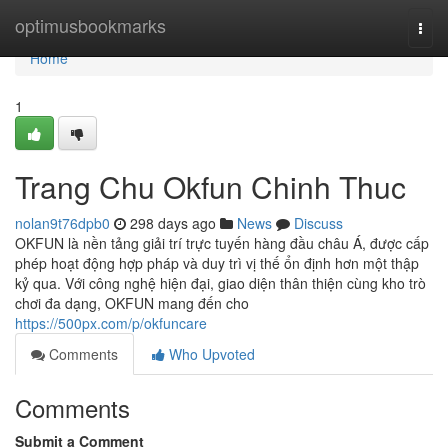
Home
optimusbookmarks
Togg
navi
Home
1
Trang Chu Okfun Chinh Thuc
nolan9t76dpb0
298 days ago
News
Discuss
OKFUN là nền tảng giải trí trực tuyến hàng đầu châu Á, được cấp
phép hoạt động hợp pháp và duy trì vị thế ổn định hơn một thập
kỷ qua. Với công nghệ hiện đại, giao diện thân thiện cùng kho trò
chơi đa dạng, OKFUN mang đến cho
https://500px.com/p/okfuncare
Comments
Who Upvoted
Comments
Submit a Comment