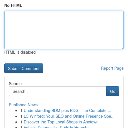
No HTML
HTML is disabled
Report Page
Search
Go
Published News
1
Understanding BDM plus BDG: The Complete ...
1
LC Winford: Your SEO and Online Presence Spe...
1
Discover the Top Local Shops in Anytown
1
Vehicle Diagnostics & Fix in Hornsby