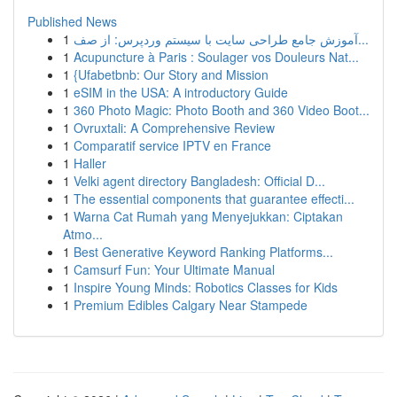
Published News
1
آموزش جامع طراحی سایت با سیستم وردپرس: از صف...
1
Acupuncture à Paris : Soulager vos Douleurs Nat...
1
{Ufabetbnb: Our Story and Mission
1
eSIM in the USA: A introductory Guide
1
360 Photo Magic: Photo Booth and 360 Video Boot...
1
Ovruxtali: A Comprehensive Review
1
Comparatif service IPTV en France
1
Haller
1
Velki agent directory Bangladesh: Official D...
1
The essential components that guarantee effecti...
1
Warna Cat Rumah yang Menyejukkan: Ciptakan
Atmo...
1
Best Generative Keyword Ranking Platforms...
1
Camsurf Fun: Your Ultimate Manual
1
Inspire Young Minds: Robotics Classes for Kids
1
Premium Edibles Calgary Near Stampede