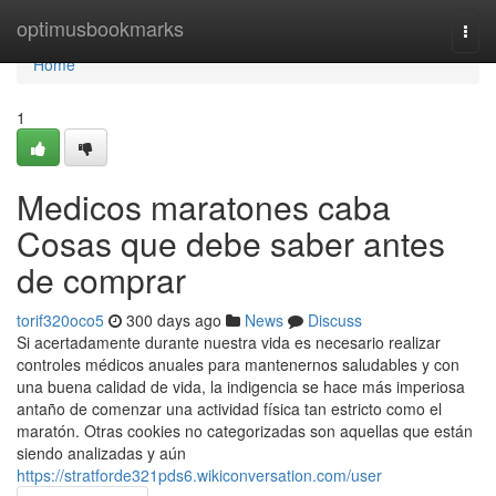
Home
optimusbookmarks
Togg
navi
Home
1
Medicos maratones caba
Cosas que debe saber antes
de comprar
torif320oco5
300 days ago
News
Discuss
Si acertadamente durante nuestra vida es necesario realizar
controles médicos anuales para mantenernos saludables y con
una buena calidad de vida, la indigencia se hace más imperiosa
antaño de comenzar una actividad física tan estricto como el
maratón. Otras cookies no categorizadas son aquellas que están
siendo analizadas y aún
https://stratforde321pds6.wikiconversation.com/user