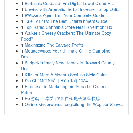
1
Berbisnis Cerdas di Era Digital Lewat Cloud H...
1
Unwind with Aromatic Herbal Incense - Shop Onli...
1
9Wickets Agent List: Your Complete Guide
1
TaleTV IPTV: The Best Entertainment Guide
1
Top-Rated Cannabis Store Near Rivermont Rd
1
Walker's Cheesy Crackers: The Ultimate Cozy
Food?
1
Maximizing The Salvage Profits
1
Megadewa88: Your Ultimate Online Gambling
Desti...
1
Budget-Friendly New Homes in Broward County
Und...
1
Kilts for Men: A Modern Scottish Style Guide
1
Địa Chỉ Mới Nhất | Hiện Tại} 2024
1
Empresa de Marketing em Senador Canedo:
Poten...
1
PG游戏 ： 享受 独特 在线 电子游戏 快感
1
Online-Kinderwunschbegleitung: Ihr Weg zur Schw...