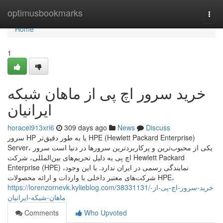
Home
optimusbookmarks
Togg
navi
Home
1
خرید سرور اچ پی از ماهان شبکه
ایرانیان
horacei913xri6
309 days ago
News
Discuss
سرور HP یا به طور دقیق‌تر HPE (Hewlett Packard Enterprise)
Server، یکی از محبوب‌ترین و پرکاربردترین سرورها در دنیا است سرور
اچ پی به دلیل تحریم‌های بین‌المللی، شرکت Hewlett Packard
Enterprise (HPE) نمایندگی رسمی در ایران ندارد. با این وجود،
شرکت‌های معتبر داخلی با واردات و ارائه محصولات HPE،
https://lorenzornevk.kylieblog.com/38331131/خرید-سرور-اچ-پی-از-
ماهان-شبکه-ایرانیان
Comments
Who Upvoted