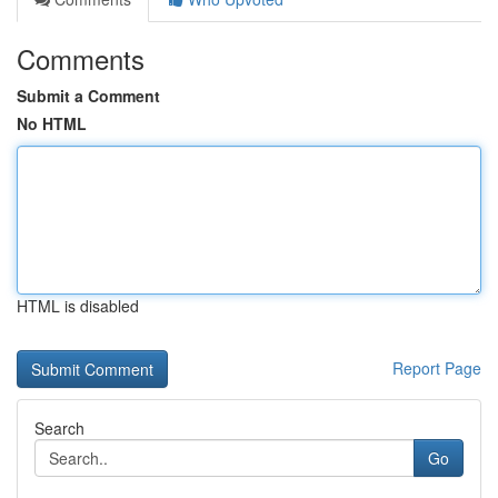
Comments
Submit a Comment
No HTML
HTML is disabled
Report Page
Search
Go