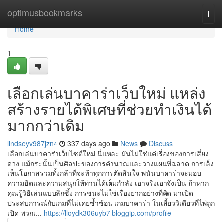
Home
optimusbookmarks
Togg
navi
Home
1
เลือกเล่นบาคาร่าเว็บใหม่ แหล่ง
สร้างรายได้พิเศษที่ช่วยทำเงินได้
มากกว่าเดิม
lindseyv987jzn4
337 days ago
News
Discuss
เลือกเล่นบาคาร่าเว็บไซต์ใหม่ นี่แหละ มันไม่ใช่แค่เรื่องของการเสี่ยง
ดวง แม้กระนั้นเป็นศิลปะของการคำนวณและวางแผนที่ฉลาด การเล็ง
เห็นโอกาสรวมทั้งกล้าที่จะท้าทุกการตัดสินใจ พนันบาคาร่าจะมอบ
ความฮิตและความสนุกให้ท่านได้เต็มกำลัง เอาจริงเอาจังเป็น ถ้าหาก
คุณรู้วิธีเล่นแบบลึกซึ้ง การชนะไม่ใช่เรื่องยากอย่างที่คิด มาเปิด
ประสบการณ์กับเกมที่ไม่เคยซ้ำซ้อน เกมบาคาร่า ในเสี้ยววิเดียวที่ไพ่ถูก
เปิด พวกเ...
https://lloydk306uyb7.bloggip.com/profile