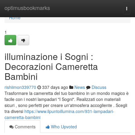
Home
optimusbookmarks
Togg
navi
Home
1
illuminazione i Sogni :
Decorazioni Cameretta
Bambini
rishiimon339770
337 days ago
News
Discuss
Trasformare la cameretta del tuo bambino in un mondo magico è
facile con i nostri lampadari "I Sogni". Realizzati con materiali
sicuri , sono perfetti per creare un'atmosfera accogliente . Scegli
tra diversi
https://www.ilpuntoillumina.com/931-lampadari-
cameretta-bambini
Comments
Who Upvoted