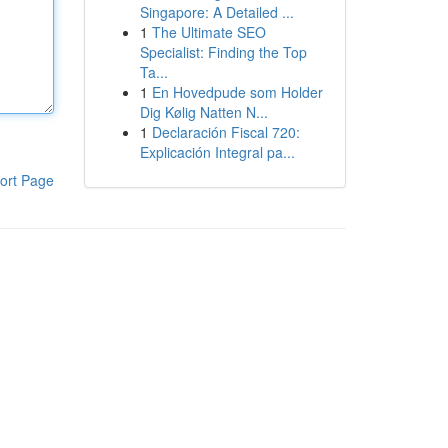
Singapore: A Detailed ...
1
The Ultimate SEO
Specialist: Finding the Top
Ta...
1
En Hovedpude som Holder
Dig Kølig Natten N...
1
Declaración Fiscal 720:
Explicación Integral pa...
ort Page