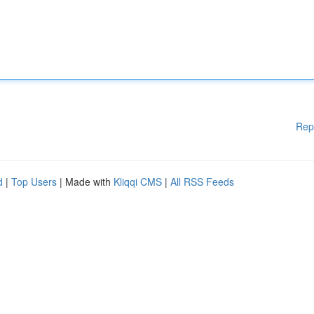
Rep
d
|
Top Users
| Made with
Kliqqi CMS
|
All RSS Feeds