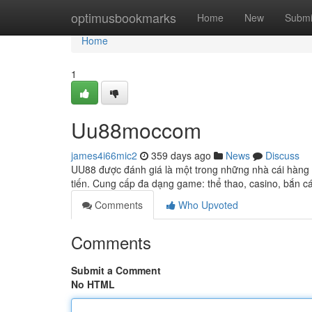
Home
optimusbookmarks
Home
New
Submi
Home
1
Uu88moccom
james4i66mic2
359 days ago
News
Discuss
UU88 được đánh giá là một trong những nhà cái hàng đ
tiến. Cung cấp đa dạng game: thể thao, casino, bắn 
Comments
Who Upvoted
Comments
Submit a Comment
No HTML