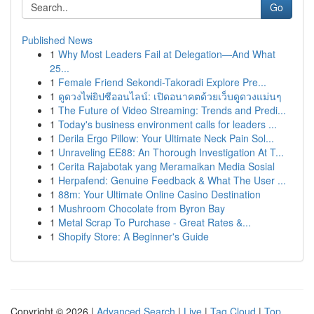
Go
Published News
1
Why Most Leaders Fail at Delegation—And What
25...
1
Female Friend Sekondi-Takoradi Explore Pre...
1
ดูดวงไพ่ยิปซีออนไลน์: เปิดอนาคตด้วยเว็บดูดวงแม่นๆ
1
The Future of Video Streaming: Trends and Predi...
1
Today's business environment calls for leaders ...
1
Derila Ergo Pillow: Your Ultimate Neck Pain Sol...
1
Unraveling EE88: An Thorough Investigation At T...
1
Cerita Rajabotak yang Meramaikan Media Sosial
1
Herpafend: Genuine Feedback & What The User ...
1
88m: Your Ultimate Online Casino Destination
1
Mushroom Chocolate from Byron Bay
1
Metal Scrap To Purchase - Great Rates &...
1
Shopify Store: A Beginner's Guide
Copyright © 2026 |
Advanced Search
|
Live
|
Tag Cloud
|
Top