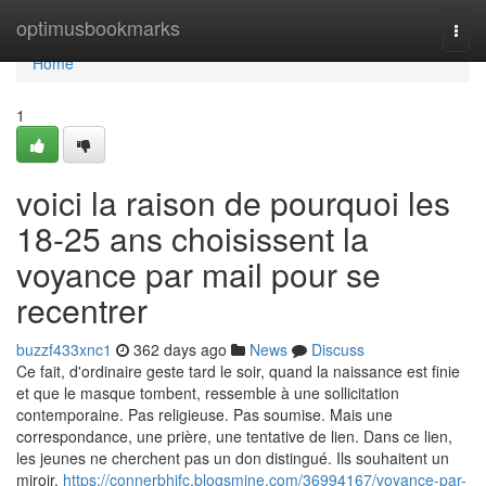
Home
optimusbookmarks
Togg
navi
Home
1
voici la raison de pourquoi les
18-25 ans choisissent la
voyance par mail pour se
recentrer
buzzf433xnc1
362 days ago
News
Discuss
Ce fait, d'ordinaire geste tard le soir, quand la naissance est finie
et que le masque tombent, ressemble à une sollicitation
contemporaine. Pas religieuse. Pas soumise. Mais une
correspondance, une prière, une tentative de lien. Dans ce lien,
les jeunes ne cherchent pas un don distingué. Ils souhaitent un
miroir.
https://connerbhifc.blogsmine.com/36994167/voyance-par-