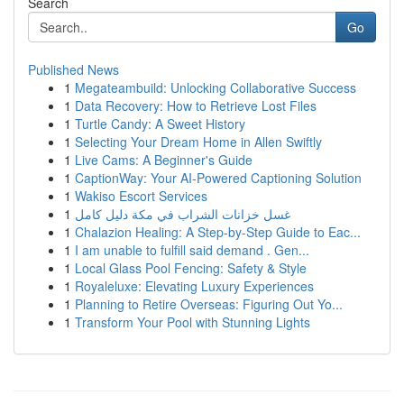
Search
Go
Published News
1
Megateambuild: Unlocking Collaborative Success
1
Data Recovery: How to Retrieve Lost Files
1
Turtle Candy: A Sweet History
1
Selecting Your Dream Home in Allen Swiftly
1
Live Cams: A Beginner's Guide
1
CaptionWay: Your AI-Powered Captioning Solution
1
Wakiso Escort Services
1
غسل خزانات الشراب في مكة دليل كامل
1
Chalazion Healing: A Step-by-Step Guide to Eac...
1
I am unable to fulfill said demand . Gen...
1
Local Glass Pool Fencing: Safety & Style
1
Royaleluxe: Elevating Luxury Experiences
1
Planning to Retire Overseas: Figuring Out Yo...
1
Transform Your Pool with Stunning Lights