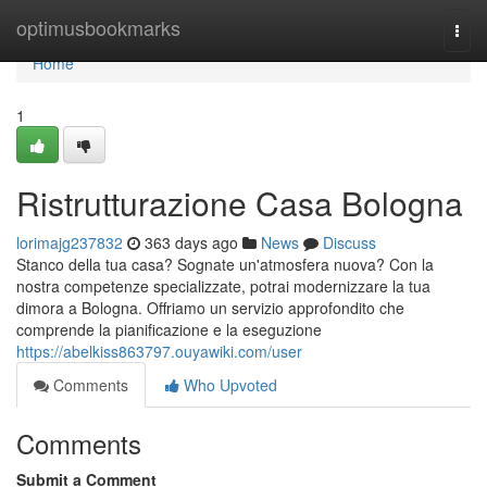
Home
optimusbookmarks
Togg
navi
Home
1
Ristrutturazione Casa Bologna
lorimajg237832
363 days ago
News
Discuss
Stanco della tua casa? Sognate un'atmosfera nuova? Con la
nostra competenze specializzate, potrai modernizzare la tua
dimora a Bologna. Offriamo un servizio approfondito che
comprende la pianificazione e la eseguzione
https://abelkiss863797.ouyawiki.com/user
Comments
Who Upvoted
Comments
Submit a Comment