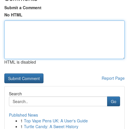
Submit a Comment
No HTML
HTML is disabled
Report Page
Search
Go
Published News
1
Top Vape Pens UK: A User's Guide
1
Turtle Candy: A Sweet History