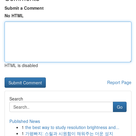
Submit a Comment
No HTML
HTML is disabled
Report Page
Search
Go
Published News
1
the best way to study resolution brightness and...
1
가평빠지: 스릴과 시원함이 채워주는 더운 성지