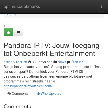
Home
optimusbookmarks
Togg
navi
Home
1
Pandora IPTV: Jouw Toegang
tot Onbeperkt Entertainment
oisidbrx157678
369 days ago
News
Discuss
Ben je het zat saaie tv-opties? Verlang je naar het beste in films,
series en sport? Dan ontdek voor Pandora IPTV! Dit
geavanceerde platform levert een enorme bibliotheek met
programma’s rechtstreeks naar je
https://pandoraiptvofficieel.com/
Comments
Who Upvoted
Comments