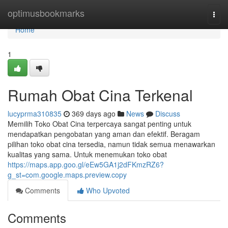
Home
optimusbookmarks
Togg
navi
Home
1
Rumah Obat Cina Terkenal
lucyprma310835
369 days ago
News
Discuss
Memilih Toko Obat Cina terpercaya sangat penting untuk
mendapatkan pengobatan yang aman dan efektif. Beragam
pilihan toko obat cina tersedia, namun tidak semua menawarkan
kualitas yang sama. Untuk menemukan toko obat
https://maps.app.goo.gl/eEw5GA1j2dFKmzRZ6?
g_st=com.google.maps.preview.copy
Comments
Who Upvoted
Comments