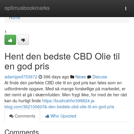
Home
optimusbookmarks
Togg
navi
Home
1
Hent den bedste CBD Olie til
en god pris
adamjyed753672
396 days ago
News
Discuss
At finde den perfekte CBD olie til en god pris kan føles som en
udfordrende opgave. Med så mange forskellige på markedet, er
det nemt at gå i skærmfulden. Men frygt ikke, for med de her råd
kan du hurtigt finde
https://bushrahfxr398824.ja-
blog.com/36210060/få-den-bedste-cbd-olie-til-en-god-pris
Comments
Who Upvoted
Comments