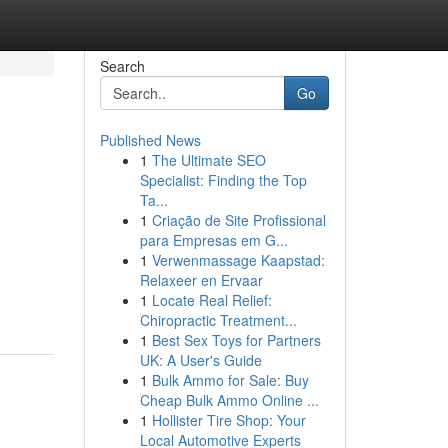
Search
Go
Published News
1
The Ultimate SEO
Specialist: Finding the Top
Ta...
1
Criação de Site Profissional
para Empresas em G...
1
Verwenmassage Kaapstad:
m
Relaxeer en Ervaar
1
Locate Real Relief:
Chiropractic Treatment...
1
Best Sex Toys for Partners
UK: A User's Guide
1
Bulk Ammo for Sale: Buy
Cheap Bulk Ammo Online ...
1
Hollister Tire Shop: Your
Local Automotive Experts