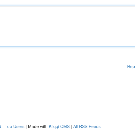
Rep
d
|
Top Users
| Made with
Kliqqi CMS
|
All RSS Feeds