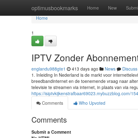
Home
optimusbookmarks
Home
New
Submi
Home
1
IPTV Zonder Abonnement
englandu988gte1
413 days ago
News
Discuss
1. Inleiding In Nederland is de markt voor internettel
breedbandinternet en de toenemende vraag naar altern
televisie te streamen via internet, in plaats van via regu
https://isiptvkijkenstrafbaar69023.mybuzzblog.com/15408
Comments
Who Upvoted
Comments
Submit a Comment