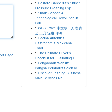
1
Restore Canberra's Shine:
Pressure Cleaning Exp...
1
Smart School: A
Technological Revolution in
Edu...
1
WPS Office 中文版：无偿 办
公 工具 深度 评测
1
Cocina Auténtica:
Gastronomía Mexicana
Tradi...
1
The Ultimate Buyer's
ort Page
Checklist for Evaluating R...
1
Pengadaan Website
Bangsa Berkualitas oleh Id...
1
Discover Leading Business
Maid Services Ne...