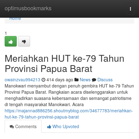
Home
optimusbookmarks
Togg
navi
Home
1
Meriahkan HUT ke-79 Tahun
Provinsi Papua Barat
owainzvau994213
414 days ago
News
Discuss
Manokwari menyambut dengan penuh gembira HUT ke-79 Tahun
Provinsi Papua Barat. Rangkaian acara diselenggarakan untuk
menghadirkan suasana kebersamaan dan semangat patriotisme
di tengah masyarakat Manokwari. Acara
https://majannad886256.shoutmyblog.com/34677783/meriahkan-
hut-ke-79-tahun-provinsi-papua-barat
Comments
Who Upvoted