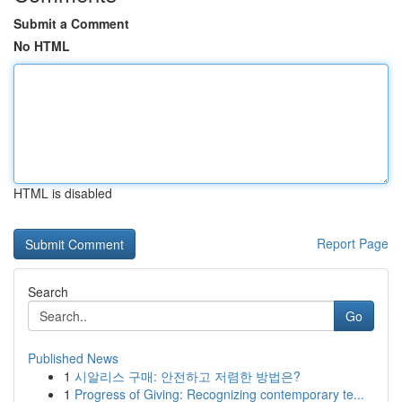
Submit a Comment
No HTML
HTML is disabled
Report Page
Search
Go
Published News
1
시알리스 구매: 안전하고 저렴한 방법은?
1
Progress of Giving: Recognizing contemporary te...