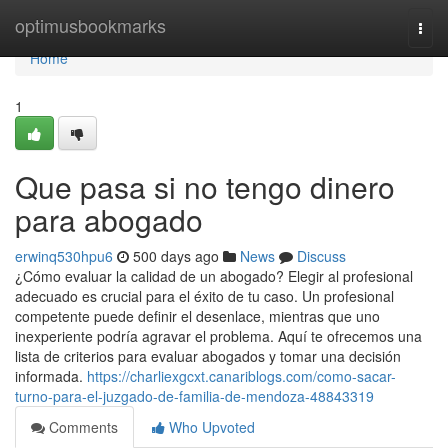
Home
optimusbookmarks
Togg
navi
Home
1
Que pasa si no tengo dinero
para abogado
erwinq530hpu6
500 days ago
News
Discuss
¿Cómo evaluar la calidad de un abogado? Elegir al profesional
adecuado es crucial para el éxito de tu caso. Un profesional
competente puede definir el desenlace, mientras que uno
inexperiente podría agravar el problema. Aquí te ofrecemos una
lista de criterios para evaluar abogados y tomar una decisión
informada.
https://charliexgcxt.canariblogs.com/como-sacar-
turno-para-el-juzgado-de-familia-de-mendoza-48843319
Comments
Who Upvoted