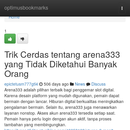
Home
optimusbookmarks
Togg
navi
Home
1
Trik Cerdas tentang arena333
yang Tidak Diketahui Banyak
Orang
epictetusm777gtl4
506 days ago
News
Discuss
Arena333 adalah pilihan terbaik bagi penggemar slot digital.
Karena desain platform yang mudah digunakan, pemain dapat
bermain dengan lancar. Hiburan digital berkualitas meningkatkan
pengalaman bermain. Selain itu, arena333 juga menawarkan
layanan nonstop. Akses akun arena333 tersedia setiap saat.
Pemain hanya perlu login dengan akun aktif, tanpa proses
tambahan yang membingungkan.