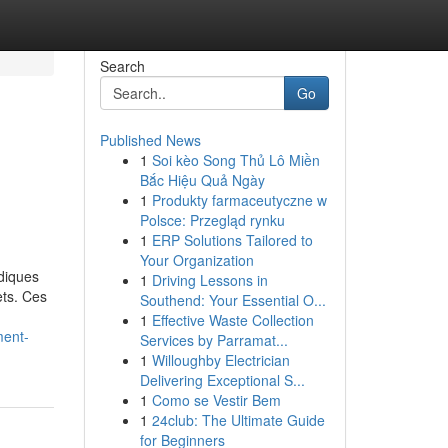
Search
Go
Published News
1
Soi kèo Song Thủ Lô Miền
e
Bắc Hiệu Quả Ngày
1
Produkty farmaceutyczne w
Polsce: Przegląd rynku
1
ERP Solutions Tailored to
Your Organization
odiques
1
Driving Lessons in
ets. Ces
Southend: Your Essential O...
1
Effective Waste Collection
ment-
Services by Parramat...
1
Willoughby Electrician
Delivering Exceptional S...
1
Como se Vestir Bem
1
24club: The Ultimate Guide
for Beginners