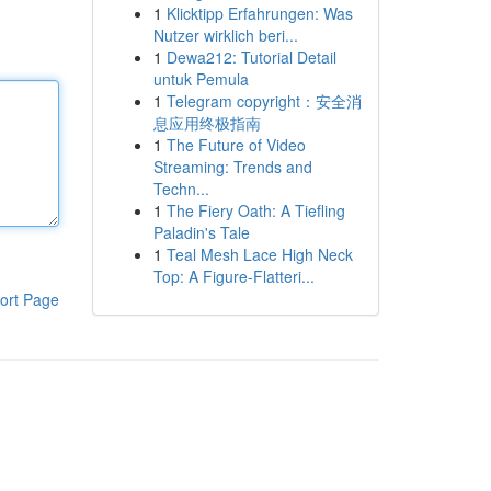
1
Klicktipp Erfahrungen: Was
Nutzer wirklich beri...
1
Dewa212: Tutorial Detail
untuk Pemula
1
Telegram copyright：安全消
息应用终极指南
1
The Future of Video
Streaming: Trends and
Techn...
1
The Fiery Oath: A Tiefling
Paladin's Tale
1
Teal Mesh Lace High Neck
Top: A Figure-Flatteri...
ort Page