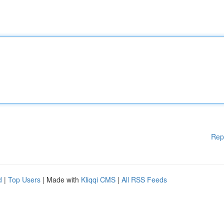
Rep
d
|
Top Users
| Made with
Kliqqi CMS
|
All RSS Feeds