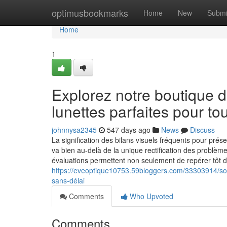
Home
optimusbookmarks
Home
New
Submi
Home
1
Explorez notre boutique de
lunettes parfaites pour tou
johnnysa2345
547 days ago
News
Discuss
La signification des bilans visuels fréquents pour prés
va bien au-delà de la unique rectification des problè
évaluations permettent non seulement de repérer tôt 
https://eveoptique10753.59bloggers.com/33303914/so
sans-délai
Comments
Who Upvoted
Comments