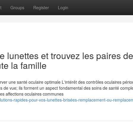
t
Groups
Register
Login
 lunettes et trouvez les paires d
te la famille
erver une santé oculaire optimale L'intérêt des contrôles oculaires péri
mes de vue; ils forment un aspect fondamental des soins de santé compl
des affections oculaires communes
lutions-rapides-pour-vos-lunettes-brisées-remplacement-ou-remplace