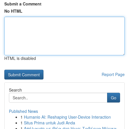
Submit a Comment
No HTML
HTML is disabled
Report Page
Search
Go
Published News
1
Humanio AI: Reshaping User-Device Interaction
1
Situs Prima untuk Judi Anda
1
Απόλαυση με Θέα στο Ιόνιο: Ταβέρνα Μύτικα