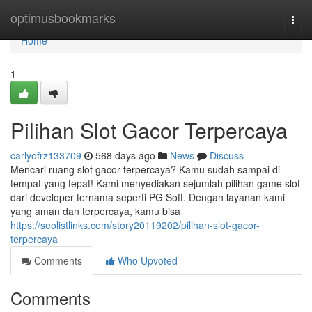
Home
optimusbookmarks
Togg
navi
Home
1
Pilihan Slot Gacor Terpercaya
carlyofrz133709
568 days ago
News
Discuss
Mencari ruang slot gacor terpercaya? Kamu sudah sampai di
tempat yang tepat! Kami menyediakan sejumlah pilihan game slot
dari developer ternama seperti PG Soft. Dengan layanan kami
yang aman dan terpercaya, kamu bisa
https://seolistlinks.com/story20119202/pilihan-slot-gacor-
terpercaya
Comments
Who Upvoted
Comments