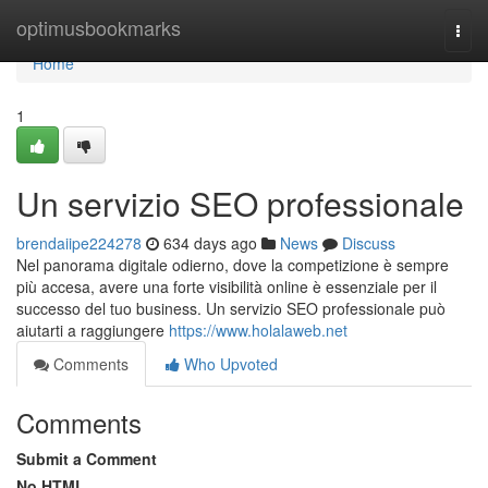
Home
optimusbookmarks
Togg
navi
Home
1
Un servizio SEO professionale
brendaiipe224278
634 days ago
News
Discuss
Nel panorama digitale odierno, dove la competizione è sempre
più accesa, avere una forte visibilità online è essenziale per il
successo del tuo business. Un servizio SEO professionale può
aiutarti a raggiungere
https://www.holalaweb.net
Comments
Who Upvoted
Comments
Submit a Comment
No HTML