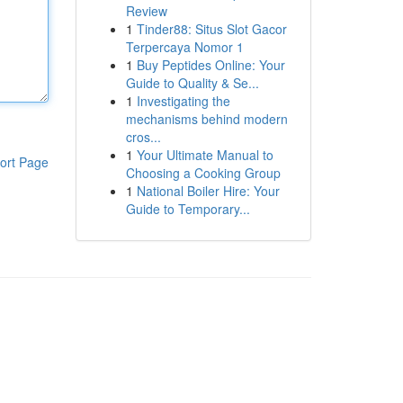
Review
1
Tinder88: Situs Slot Gacor
Terpercaya Nomor 1
1
Buy Peptides Online: Your
Guide to Quality & Se...
1
Investigating the
mechanisms behind modern
cros...
1
Your Ultimate Manual to
ort Page
Choosing a Cooking Group
1
National Boiler Hire: Your
Guide to Temporary...