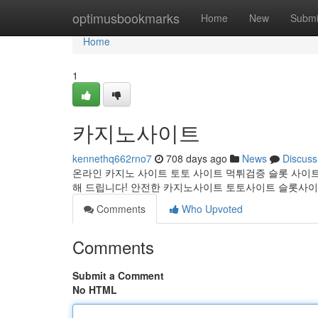
Home
optimusbookmarks
Home
New
Submi
Home
1
카지노사이트
kennethq662rno7
708 days ago
News
Discuss
온라인 카지노 사이트 토토 사이트 먹튀검증 슬롯 사이트 
해 드립니다! 안전한 카지노사이트 토토사이트 슬롯사이
Comments
Who Upvoted
Comments
Submit a Comment
No HTML