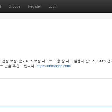
t
Groups
Register
Login
검증 보증. 온카패스 보증 사이트 이용 중 사고 발생시 반드시 100% 전
트 만을 추천 드립니다.
https://oncapass.com/